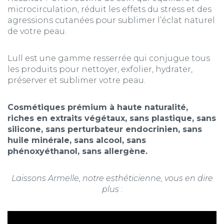
microcirculation, réduit les effets du stress et des
agressions cutanées pour sublimer l’éclat naturel
de votre peau.
Lull est une gamme resserrée qui conjugue tous
les produits pour nettoyer, exfolier, hydrater,
préserver et sublimer votre peau.
Cosmétiques prémium à haute naturalité,
riches en extraits végétaux, sans plastique, sans
silicone, sans perturbateur endocrinien, sans
huile minérale, sans alcool, sans
phénoxyéthanol, sans allergène.
Laissons Armelle, notre esthéticienne, vous en dire
plus
: