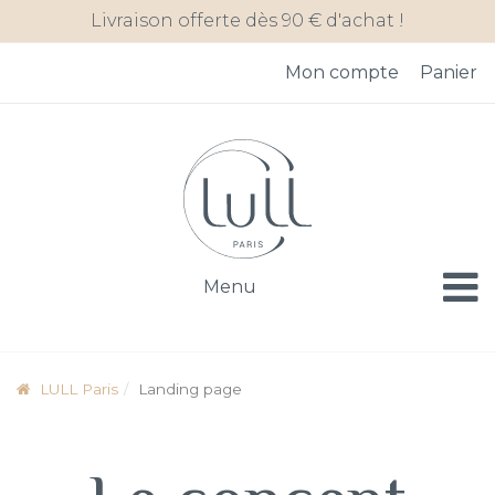
Skip
Panneau de gestion des cookies
Livraison offerte dès 90 € d'achat !
to
content
Mon compte
Panier
Menu
LULL Paris
Landing page