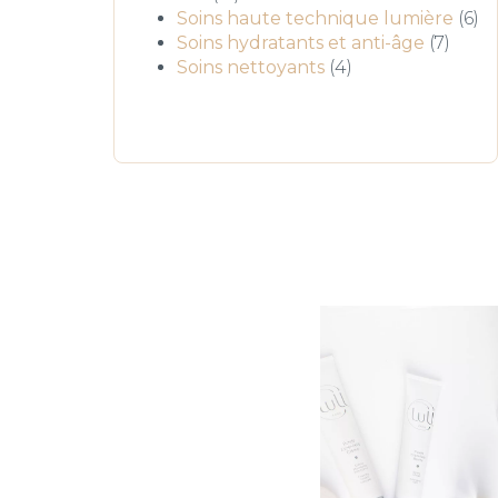
produits
6
Soins haute technique lumière
6
7
pr
Soins hydratants et anti-âge
7
4
produ
Soins nettoyants
4
produits