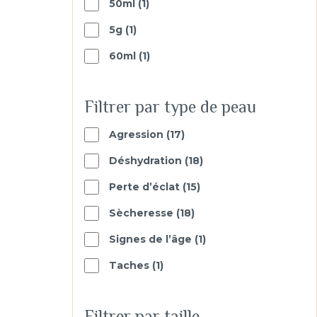
1
50ml
1
produit
1
5g
1
produit
1
60ml
1
produit
Filtrer par type de peau
17
Agression
17
products
18
Déshydration
18
products
15
Perte d’éclat
15
products
18
Sècheresse
18
products
1
Signes de l’âge
1
produit
1
Taches
1
produit
Filtrer par taille