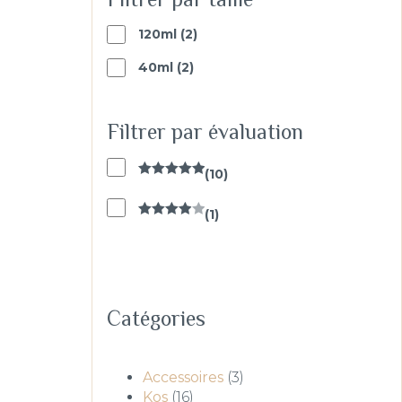
2
120ml
2
products
2
40ml
2
products
Filtrer par évaluation
(
10
)
Note
5
sur
5
(
1
)
Note
4
sur 5
Catégories
3
Accessoires
3
16
produits
Kos
16