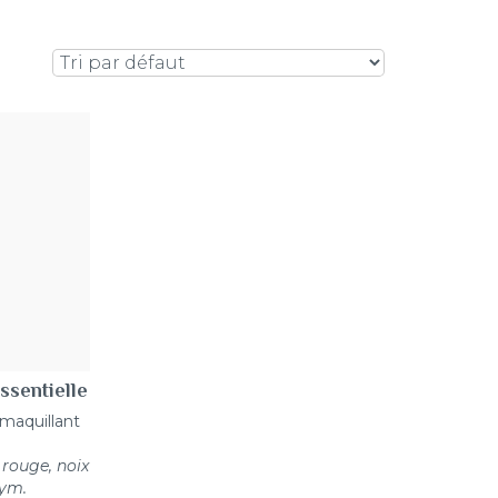
ssentielle
émaquillant
 rouge, noix
hym.