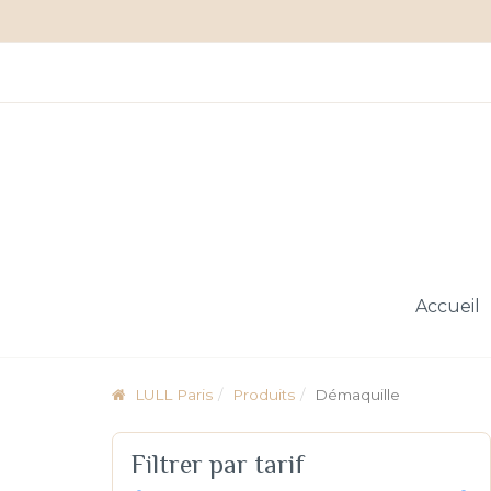
Skip
Panneau de gestion des cookies
to
content
Accueil
Menu
LULL Paris
Produits
Démaquille
Filtrer
Filtrer par tarif