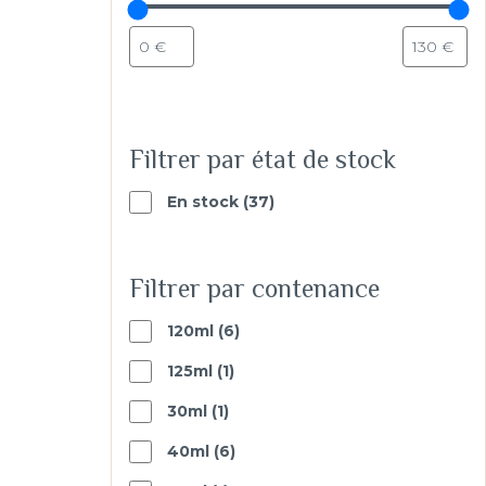
Filtrer par état de stock
37
En stock
37
products
Filtrer par contenance
6
120ml
6
products
1
125ml
1
produit
1
30ml
1
produit
6
40ml
6
products