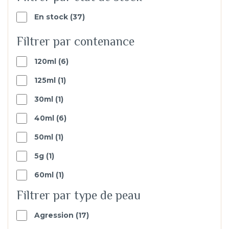
37
En stock
37
products
Filtrer par contenance
6
120ml
6
products
1
125ml
1
produit
1
30ml
1
produit
6
40ml
6
products
1
50ml
1
produit
1
5g
1
produit
1
60ml
1
produit
Filtrer par type de peau
17
Agression
17
products