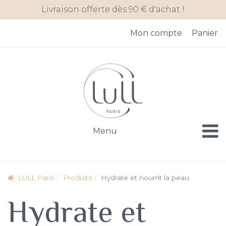
Skip
Panneau de gestion des cookies
Livraison offerte dès 90 € d'achat !
to
content
Mon compte
Panier
Menu
LULL Paris
Produits
Hydrate et nourrit la peau
Hydrate et