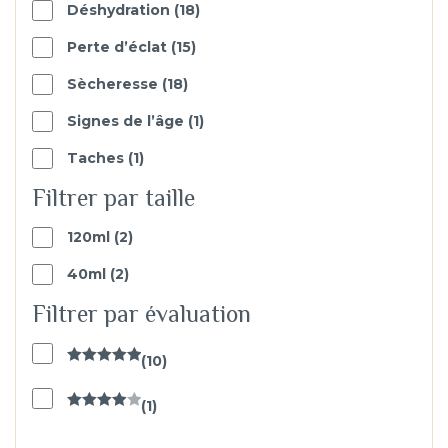
18
Déshydration
18
products
15
Perte d’éclat
15
products
18
Sècheresse
18
products
1
Signes de l’âge
1
produit
1
Taches
1
produit
Filtrer par taille
2
120ml
2
products
2
40ml
2
products
Filtrer par évaluation
(
10
)
Note
5
sur
5
(
1
)
Note
4
sur 5