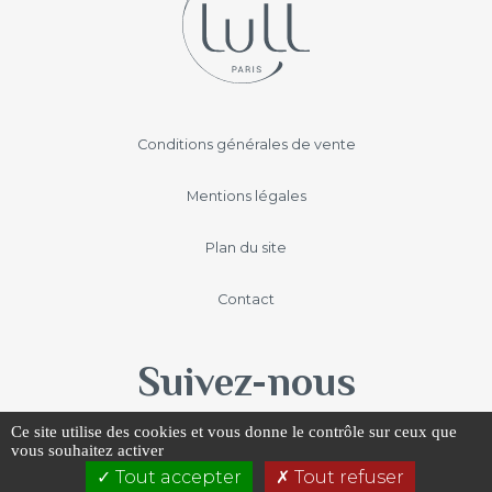
Navigation
Conditions générales de vente
secondaire
Mentions légales
Plan du site
Contact
Suivez-nous
Ce site utilise des cookies et vous donne le contrôle sur ceux que
Instagram
Youtube
vous souhaitez activer
Tout accepter
Tout refuser