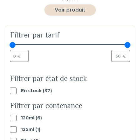
Voir produit
Filtrer
Filtrer par tarif
Filtrer par état de stock
37
En stock
37
products
Filtrer par contenance
6
120ml
6
products
1
125ml
1
produit