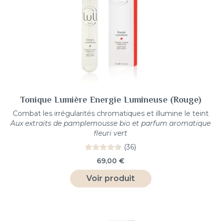
Tonique Lumière Energie Lumineuse (Rouge)
Combat les irrégularités chromatiques et illumine le teint
Aux extraits de pamplemousse bio et parfum aromatique
fleuri vert
(36)
36
Noté
4.72
69,00
€
sur 5
basé sur
Voir produit
notations
client