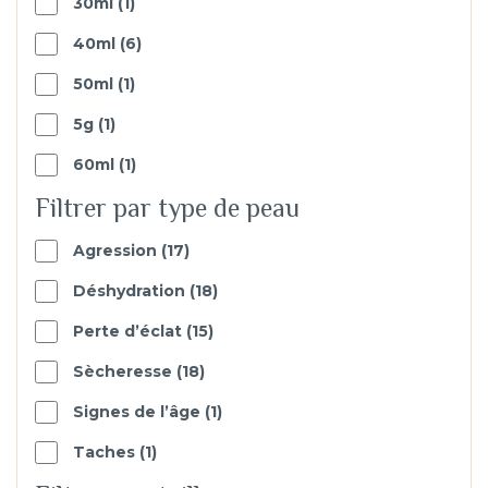
1
30ml
1
produit
6
40ml
6
products
1
50ml
1
produit
1
5g
1
produit
1
60ml
1
produit
Filtrer par type de peau
17
Agression
17
products
18
Déshydration
18
products
15
Perte d’éclat
15
products
18
Sècheresse
18
products
1
Signes de l’âge
1
produit
1
Taches
1
produit