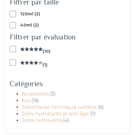
Filtrer par taille
2
120ml
2
products
2
40ml
2
products
Filtrer par évaluation
(
10
)
Note
5
sur
5
(
1
)
Note
4
sur 5
Catégories
3
Accessoires
3
16
produits
Kos
16
produits
6
Soins haute technique lumière
6
7
produits
Soins hydratants et anti-âge
7
4
produits
Soins nettoyants
4
produits