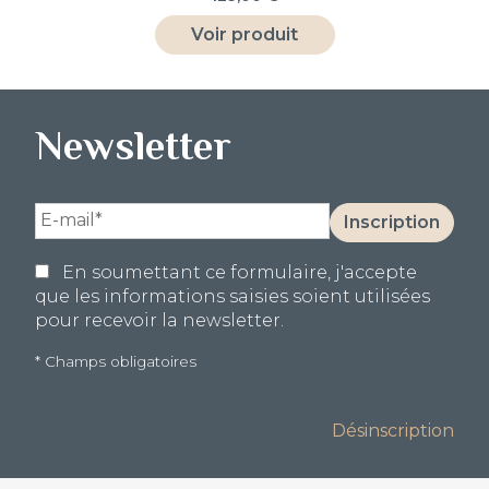
basé sur
notations
Voir produit
client
Newsletter
Votre
Inscription
e-
mail
En soumettant ce formulaire, j'accepte
(obligatoire)
que les informations saisies soient utilisées
pour recevoir la newsletter.
* Champs obligatoires
Alternative:
Désinscription