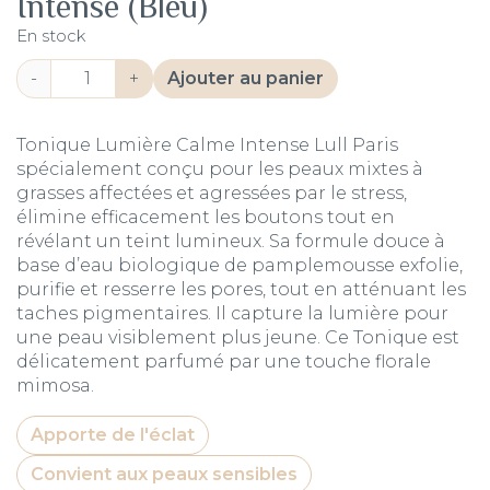
Intense (Bleu)
En stock
quantité
Alternative:
-
+
Ajouter au panier
de
Tonique
Lumière
Tonique Lumière Calme Intense Lull Paris
Calme
spécialement conçu pour les peaux mixtes à
Intense
grasses affectées et agressées par le stress,
(Bleu)
élimine efficacement les boutons tout en
révélant un teint lumineux. Sa formule douce à
base d’eau biologique de pamplemousse exfolie,
purifie et resserre les pores, tout en atténuant les
taches pigmentaires. Il capture la lumière pour
une peau visiblement plus jeune. Ce Tonique est
délicatement parfumé par une touche florale
mimosa.
Apporte de l'éclat
Convient aux peaux sensibles