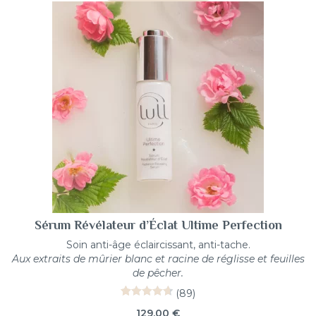
Sérum Révélateur d’Éclat Ultime Perfection
Soin anti-âge éclaircissant, anti-tache.
Aux extraits de mûrier blanc et racine de réglisse et feuilles
de pêcher.
(89)
89
Noté
4.74
129,00
€
sur 5