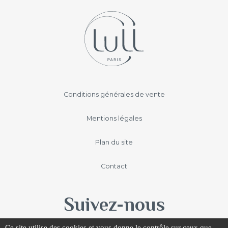
Navigation
Conditions générales de vente
secondaire
Mentions légales
Plan du site
Contact
Suivez-nous
Ce site utilise des cookies et vous donne le contrôle sur ceux que