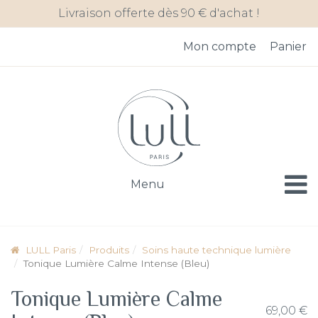
Skip
Panneau de gestion des cookies
Livraison offerte dès 90 € d'achat !
to
content
Mon compte
Panier
Menu
LULL Paris
Produits
Soins haute technique lumière
Tonique Lumière Calme Intense (Bleu)
Tonique Lumière Calme
69,00
€